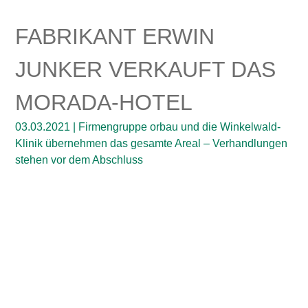
FABRIKANT ERWIN
JUNKER VERKAUFT DAS
MORADA-HOTEL
03.03.2021 | Firmengruppe orbau und die Winkelwald-
Klinik übernehmen das gesamte Areal – Verhandlungen
stehen vor dem Abschluss
Fabrikant Erwin Junker trennt sich vom gesamten
Gebäudekomplex des Morada-Hotels am Nordracher
Orts eingang. Käufer sind die Firmengruppe Orbau und
die Winkelwaldklinik. Dies bestätigten sowohl Fabrikant
Erwin Junker als auch Orbau-Geschäftsführer Burkhard
Isenmann auf Anfrage unserer Zeitung.