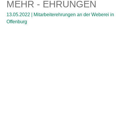
MEHR -
EHRUNGEN
13.05.2022
| Mitarbeiterehrungen an der Weberei in
Offenburg
Die Fertigstellung des Webereihochbauprojektes auf
dem Spinnereigelände der Stadt Offenburg nahm die
Geschäftsführung der orbau zum Anlass, die Mitarbeiter
der Firmengruppe orbau auf das Gelände des
Webereihochbaus einzuladen.
Coronabedingt war dies die erste Zusammenkunft aller
technischen und gewerblichen Mitarbeiter der
Firmengruppe orbau. Der Webereihochbau beeindruckte
auch die Mitarbeiter der orbau, die nicht unmittelbar mit
diesem Leuchtturmprojekt Berührung hatten.
Das unter Denkmalschutz stehende Gebäude konnte