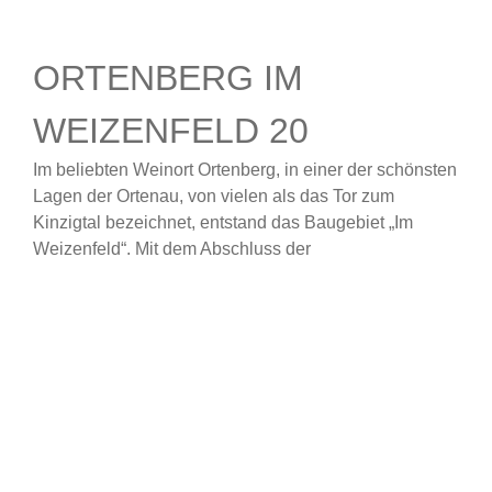
ORTENBERG
IM
WEIZENFELD 20
Im beliebten Weinort Ortenberg, in einer der schönsten
Lagen der Ortenau, von vielen als das Tor zum
Kinzigtal bezeichnet, entstand das Baugebiet „Im
Weizenfeld“. Mit dem Abschluss der
Erschließungsmaßnahmen wurde hier auf einem 3
Hektar großen Gelände, das ausschließlich für
Wohnbebauung vorgesehen war, eine neue Heimat für
rund 200 Alt- und Neubürger geschaffen.
Ort: Ortenberg