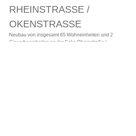
RHEINSTRASSE / O
KENSTRASSE
Neubau von insgesamt 65 Wohneinheiten und 2
Gewerbeeinheiten an der Ecke Rheinstraße /
Okenstraße in Offenburg.
Ort: Offenburg
Baujahr: 2016 - 2020
65 Wohneinheiten + 2 Gewerbeeinheiten