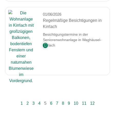
01/06/2026
Regelmäßige Besichtigungen in
Kirrlach
Besichtigungstermine in der
Seniorenwohnanlage in Waghäusel-
Kirrlach
1
2
3
4
5
6
7
8
9
10
11
12