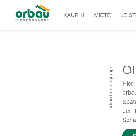
KAUF
MIETE
LEIS
O
orbau Firmengruppe
Hier
orba
Spat
der 
Scha
J