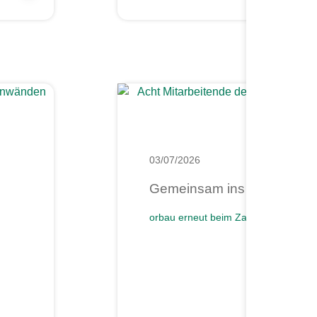
03/07/2026
Gemeinsam ins Ziel: orbau 
orbau erneut beim Zalando Firmenlau