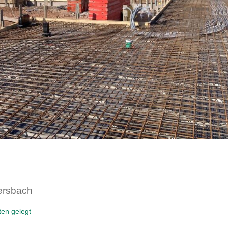
mersbach
ten gelegt