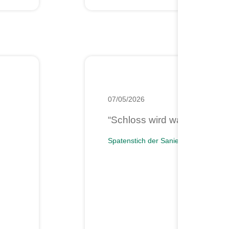
07/05/2026
“Schloss wird wachgeküsst
Spatenstich der Sanierung des histor