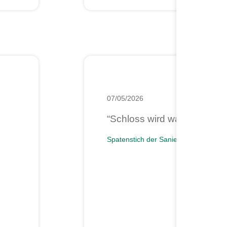
07/05/2026
“Schloss wird wachgeküsst
Spatenstich der Sanierung des histor