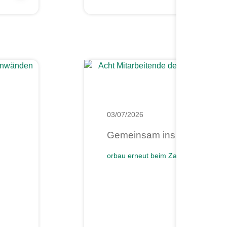
03/07/2026
Gemeinsam ins Ziel: orbau 
orbau erneut beim Zalando Firmenlau