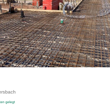
mersbach
ten gelegt