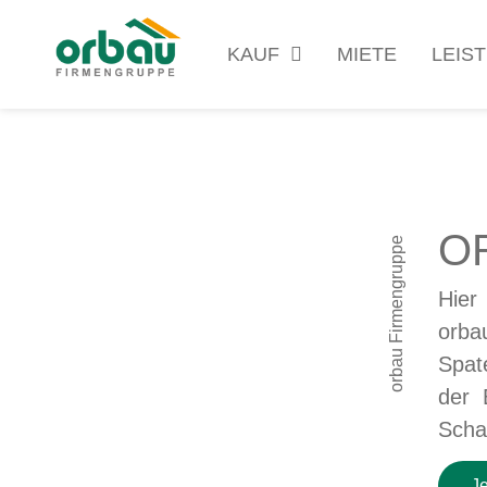
KAUF
MIETE
LEIS
O
orbau Firmengruppe
Hier
orba
Spat
der 
Scha
J