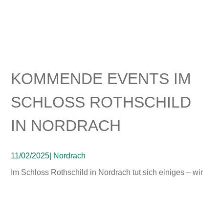
KOMMENDE EVENTS
IM
SCHLOSS ROTHSCHILD
IN NORDRACH
11/02/2025
| Nordrach
Im Schloss Rothschild in Nordrach tut sich einiges – wir
freuen uns, Ihnen unsere vielfältigen Eventangebote
vorstellen zu können! Egal, ob digital oder vor Ort in
Nordrach, wir haben spannende Veranstaltungen