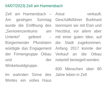
04/07/2023
| Zell am Harmersbach
Zell am Harmersbach
–
Areal verkauft.
Am gestrigen Sonntag
Geschäftsführer Burkhard
wurde die Eröffnung des
Isenmann sei mit Elan und
„Seniorenzentrums am
Herzblut, vor allem aber
Untertor“ gefeiert –
mit einer guten Idee, auf
Bürgermeister Pfundstein
die Stadt zugekommen.
würdigte das Engagement
Anfang 2017 konnte der
der Firmengruppe Orbau
Verkauf an die Orbau
und der
notariell besiegelt werden.
Winkelwaldgruppe.
600 Menschen über 80
Im wahrsten Sinne des
Jahre leben in Zell
Wortes ein volles Haus
„Sie und auch die Stadt
gab es am gestrigen
Zell können stolz auf das
Sonntag bei der feierlichen
Projekt sein“, betonte
Eröffnung des
Bürgermeister Pfundstein.
„Seniorenzentrums am
Wie wichtig die Einrichtung