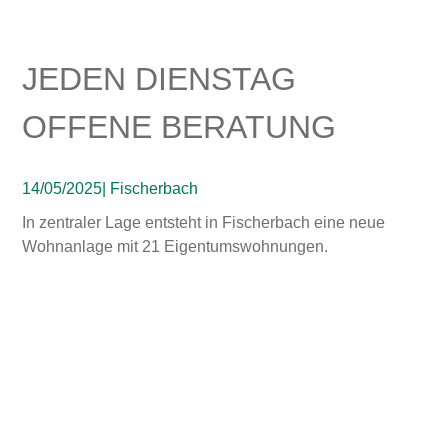
JEDEN DIENSTAG
OFFENE BERATUNG
14/05/2025
| Fischerbach
In
zentraler Lage entsteht in Fischerbach eine neue
Wohnanlage mit 21 Eigentumswohnungen.
Die Mehrgenerationenwohnanlage in der Hauptstraße
35 besteht aus 21 Wohnungen, welche in die Hanglage
integriert werden. Die praktischen Wohnungen mit 1 bis
4 Zimmern und Wohnflächen sind ideal für Menschen
jeden Lebensabschnitt geeignet.
Die Wohnungen sind barrierefrei gestaltet und mit einem
Fahrstuhl ausgestattet, der alle Etagen verbindet – von