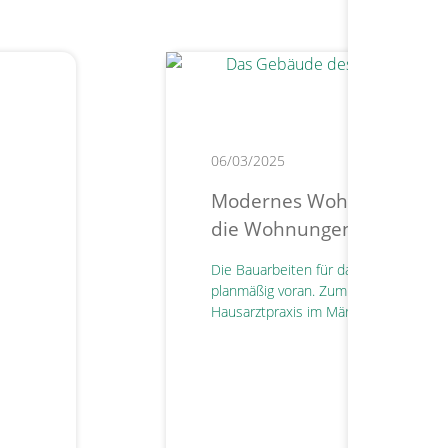
06/03/2025
Modernes Wohnen in der 
die Wohnungen im ehemal
Die Bauarbeiten für das neue Wohnq
planmäßig voran. Zum Jahreswechsel 
Hausarztpraxis im März 2027 geplant.