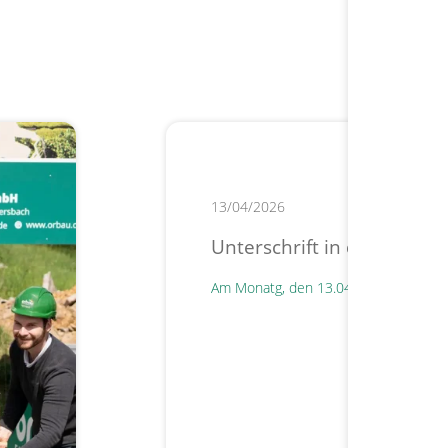
13/04/2026
Unterschrift in der Winze
Am Monatg, den 13.04.2026, konnte 