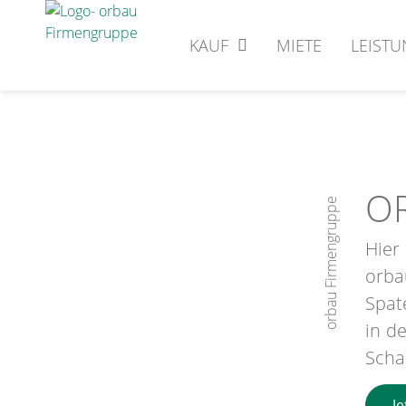
KAUF
MIETE
LEIST
O
orbau Firmengruppe
Hier
orba
Spat
in d
Scha
J